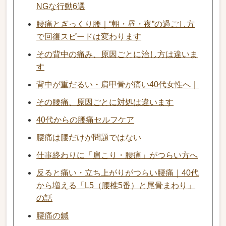
NGな行動6選
腰痛とぎっくり腰｜“朝・昼・夜”の過ごし方
で回復スピードは変わります
その背中の痛み、原因ごとに治し方は違いま
す
背中が重だるい・肩甲骨が痛い40代女性へ｜
その腰痛、原因ごとに対処は違います
40代からの腰痛セルフケア
腰痛は腰だけが問題ではない
仕事終わりに「肩こり・腰痛」がつらい方へ
反ると痛い・立ち上がりがつらい腰痛｜40代
から増える「L5（腰椎5番）と尾骨まわり」
の話
腰痛の鍼