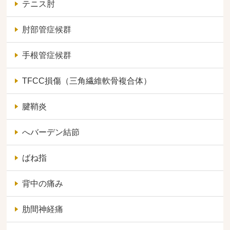
テニス肘
肘部管症候群
手根管症候群
TFCC損傷（三角繊維軟骨複合体）
腱鞘炎
へバーデン結節
ばね指
背中の痛み
肋間神経痛