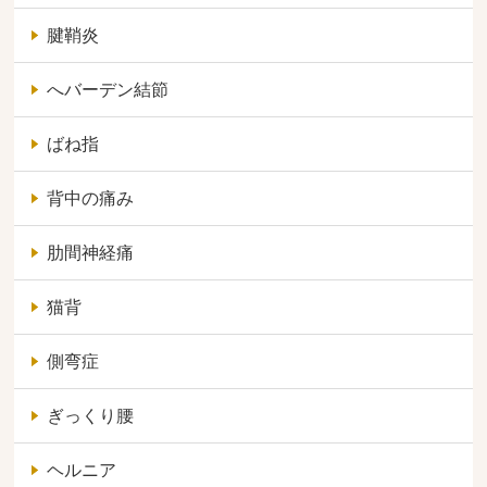
腱鞘炎
へバーデン結節
ばね指
背中の痛み
肋間神経痛
猫背
側弯症
ぎっくり腰
ヘルニア