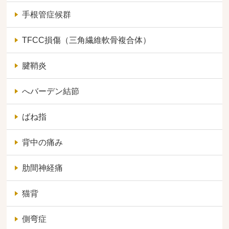
手根管症候群
TFCC損傷（三角繊維軟骨複合体）
腱鞘炎
へバーデン結節
ばね指
背中の痛み
肋間神経痛
猫背
側弯症