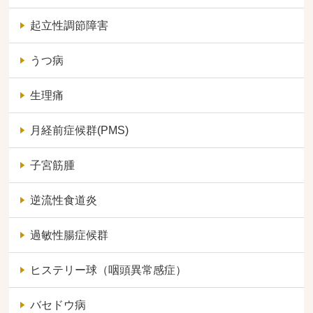
起立性調節障害
うつ病
生理痛
月経前症候群(PMS)
子宮筋腫
逆流性食道炎
過敏性腸症候群
ヒステリー球（咽頭異常感症）
バセドウ病