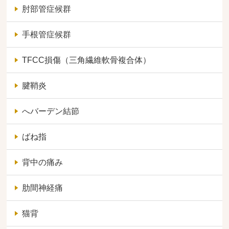
肘部管症候群
手根管症候群
TFCC損傷（三角繊維軟骨複合体）
腱鞘炎
へバーデン結節
ばね指
背中の痛み
肋間神経痛
猫背