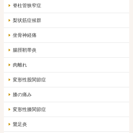
脊柱管狭窄症
梨状筋症候群
坐骨神経痛
腸脛靭帯炎
肉離れ
変形性股関節症
膝の痛み
変形性膝関節症
鵞足炎