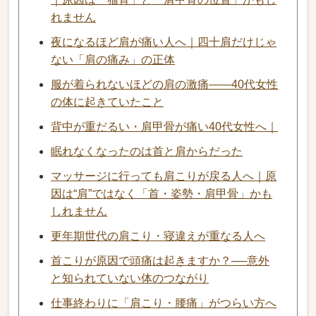
れません
夜になるほど肩が痛い人へ｜四十肩だけじゃ
ない「肩の痛み」の正体
服が着られないほどの肩の激痛——40代女性
の体に起きていたこと
背中が重だるい・肩甲骨が痛い40代女性へ｜
眠れなくなったのは首と肩からだった
マッサージに行っても肩こりが戻る人へ｜原
因は“肩”ではなく「首・姿勢・肩甲骨」かも
しれません
更年期世代の肩こり・寝違えが重なる人へ
首こりが原因で頭痛は起きますか？──意外
と知られていない体のつながり
仕事終わりに「肩こり・腰痛」がつらい方へ