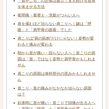
「首がこる」の正体は疲労｜支え続ける首肩
を休ませる方法
夜間痛・着替え・洗髪がつらい人へ
肩を揉むほど治らない肩こりへ｜鍵は「呼
吸」と「肩甲骨の固着」でした
肩こりは“肩の筋肉”だけじゃない｜姿勢が変
わると痛みが変わる
朝から首が痛い・回らない人へ｜首こりの原
因は「首」ではなく姿勢と肩甲骨かもしれま
せん
肩こりの原因は体幹部分の歪みかもしれませ
ん
首こり・首の痛みがなかなか治らない原因
は？
起床時に首が痛い・首こりで頭痛が出る人へ
｜原因は「猫背」と「肩甲骨の位置」かもし