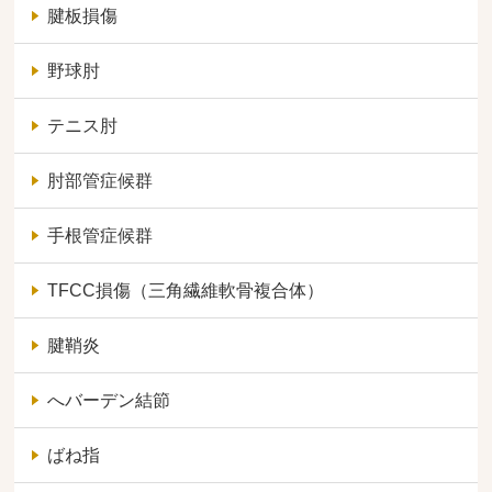
腱板損傷
野球肘
テニス肘
肘部管症候群
手根管症候群
TFCC損傷（三角繊維軟骨複合体）
腱鞘炎
へバーデン結節
ばね指