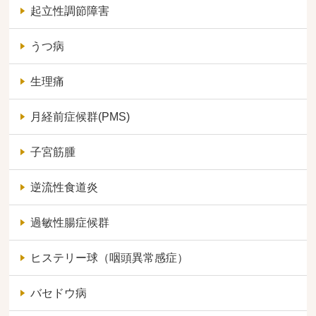
起立性調節障害
うつ病
生理痛
月経前症候群(PMS)
子宮筋腫
逆流性食道炎
過敏性腸症候群
ヒステリー球（咽頭異常感症）
バセドウ病