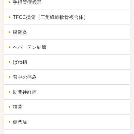
手根管症候群
TFCC損傷（三角繊維軟骨複合体）
腱鞘炎
へバーデン結節
ばね指
背中の痛み
肋間神経痛
猫背
側弯症